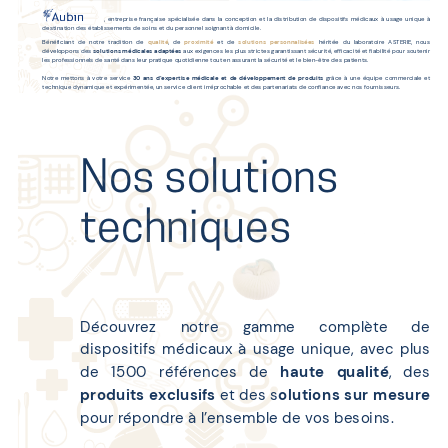
, entreprise française spécialisée dans la conception et la distribution de dispositifs médicaux à usage unique à
destination des établissements de soins et du personnel soignant à domicile.
Bénéficiant de notre tradition de
qualité
, de
proximité
et de
solutions personnalisées
héritée du laboratoire ASTERIE, nous
développons des
solutions médicales adaptées
aux exigences les plus strictes garantissant sécurité, efficacité et fiabilité pour soutenir
les professionnels de santé dans leur pratique quotidienne tout en assurant la sécurité et le bien-être des patients.
Notre mettons à votre service
30 ans d’expertise médicale et de développement de produits
grâce à une équipe commerciale et
technique dynamique et expérimentée, un service client irréprochable et des partenariats de confiance avec nos fournisseurs.
Nos solutions
techniques
Découvrez notre gamme complète de
dispositifs médicaux à usage unique, avec plus
de 1500 références de
haute qualité
, des
produits exclusifs
et des s
olutions sur mesure
pour répondre à l’ensemble de vos besoins.