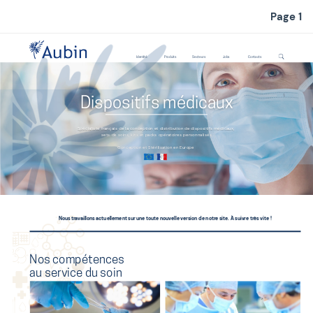
Page 1
Identité
Produits
Secteurs
Jobs
Contacts
Dispositifs médicaux
Spécialiste français de la conception et distribution de dispositifs médicaux,
sets de soins, kits et packs opératoires personnalisés
Conception et Stérilisation en Europe
Nous travaillons actuellement sur une toute nouvelle version de notre site. À suivre très vite !
What's special about your product, service, or company? Use this
Nos compétences
space to highlight the things that set you apart from your
competition, whether it's a special feature, a unique philosophy,
au service du soin
or awards and recognition that you have received. Think of this as
your elevator pitch to get the reader's attention.